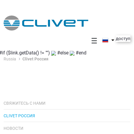
Skip to Main Content
доступ
#if ($link.getData() != "")
#else
#end
Russia
Clivet Россия
СВЯЖИТЕСЬ С НАМИ
CLIVET РОССИЯ
НОВОСТИ