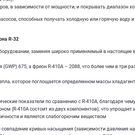
еров, в зависимости от мощности, и покрывать диапазон хо
насосов, способных получать холодную или горячую воду и
она R-32
оборудовании, заменяя широко применяемый в настоящее 
 (GWP) 675, а фреон R-410A – 2088, что более чем в три р
пла, которое поглощается определенном массы хладагента
ические показатели по сравнению с R-410A, благодаря че
ном (R-410A состоит из двух компонентов), что упрощает
ксичности и является слабогорючим веществом
совпадение кривых насыщения (зависимости давления нас