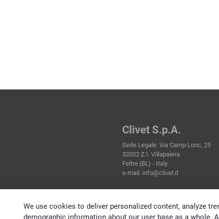
Clivet S.p.A.
Sede Legale: Via Camp Lonc, 25
32032 Z.I. Villapaiera
Feltre (BL) - Italy
e-mail:
info@clivet.it
We use cookies to deliver personalized content, analyze tren
demographic information about our user base as a whole. Ac