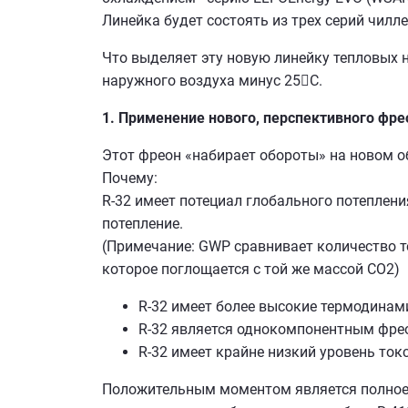
Линейка будет состоять из трех серий чилл
Что выделяет эту новую линейку тепловых 
наружного воздуха минус 25С.
1. Применение нового, перспективного фре
Этот фреон «набирает обороты» на новом 
Почему:
R-32 имеет потециал глобального потепления
потепление.
(Примечание: GWP сравнивает количество те
которое поглощается с той же массой СО2)
R-32 имеет более высокие термодинам
R-32 является однокомпонентным фрео
R-32 имеет крайне низкий уровень то
Положительным моментом является полное 