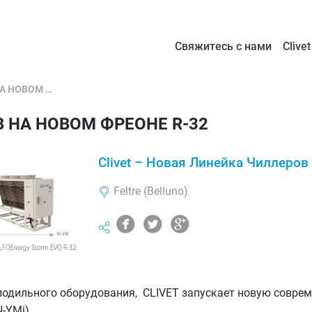
Свяжитесь с нами
Clive
НОВАЯ ЛИНЕЙКА ЧИЛЛЕРОВ НА НОВОМ ФРЕОНЕ R-32
 НА НОВОМ ФРЕОНЕ R-32
Clivet – Новая Линейка Чиллеров
Feltre (Belluno)
circlefacebook
circletwitterbird
circlegoogleplus
лодильного оборудования, CLIVET запускает новую совре
-YMi).