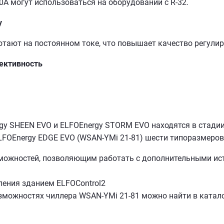
0A могут использоваться на оборудовании с R-32.
y
отают на постоянном токе, что повышает качество регули
фективность
gy SHEEN EVO и ELFOEnergy STORM EVO находятся в стадии
LFOEnergy EDGE EVO (WSAN-YMi 21-81) шести типоразмеров
ожностей, позволяющим работать с дополнительными ист
ления зданием ELFOControl2
можностях чиллера WSAN-YMi 21-81 можно найти в катало