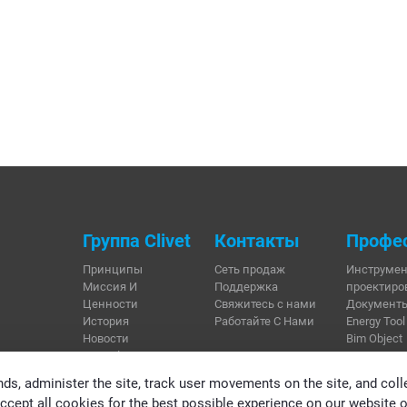
Группа Clivet
Контакты
Профе
Принципы
Сеть продаж
Инструмен
Миссия И
Поддержка
проектиро
Ценности
Свяжитесь с нами
Документ
История
Работайте С Нами
Energy Tool
Новости
Bim Object
Сертификаты
Регистрац
ds, administer the site, track user movements on the site, and coll
Законность и
Конфиденциальность
Этический 
cept all cookies for the best possible experience on our website o
информирование о