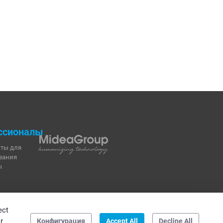
ссионалы
ты для
вания
ы
ия
ect
кодекс
r
Конфигурация
Accept All
Decline All