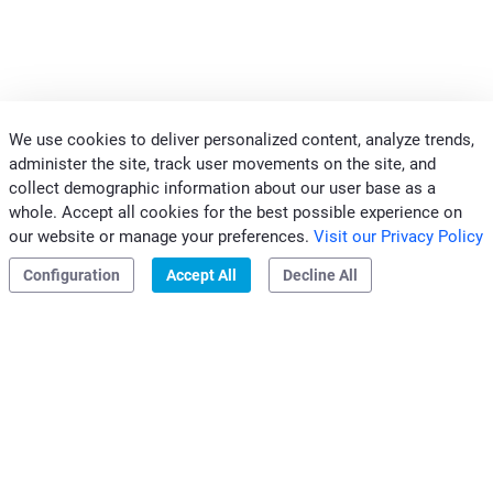
We use cookies to deliver personalized content, analyze trends,
CONTACTS
administer the site, track user movements on the site, and
collect demographic information about our user base as a
PROFESSIONALS
whole. Accept all cookies for the best possible experience on
CLIVET GROUP
our website or manage your preferences.
Visit our Privacy Policy
Legal & Whistleblowing
|
Privacy & Cookies
|
Ethics Code
Configuration
Accept All
Decline All
Clivet S.p.A.
Sede Legale: Via Camp Lonc, 25
32032 Z.I. Villapaiera
Feltre (BL) - Italy
e-mail:
info@clivet.it